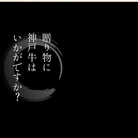
いかがですか？
神戸牛は
贈り物に