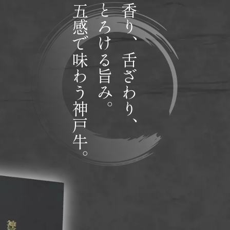
五感で味わう神戸牛。
とろける旨み。
香り、舌ざわり、