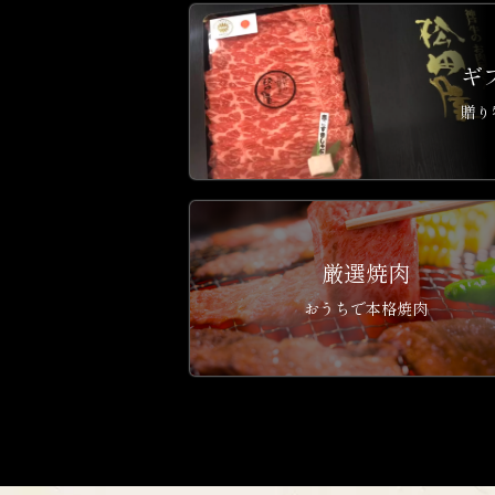
ギ
贈り
厳選焼肉
おうちで本格焼肉