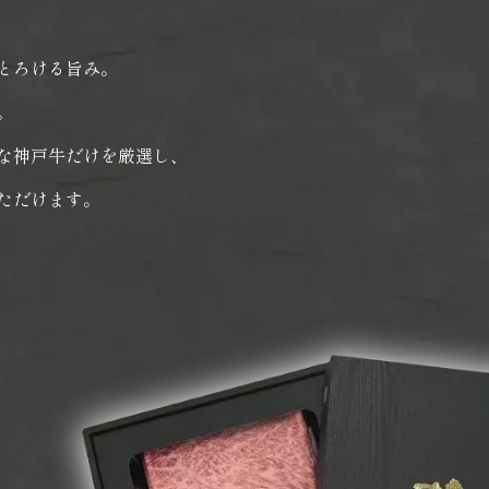
とろける旨み。
。
な神戸牛だけを厳選し、
ただけます。