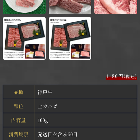
1180円
(税込)
品種
神戸牛
部位
上カルビ
内容量
100g
消費期限
発送日を含み60日