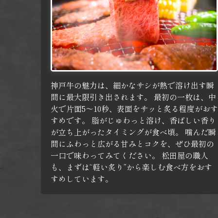
神戸牛の魅力は、細かなサシが熱で溶け出す瞬
間に最大限引き出されます。
最初の一枚は、中
火で片面5～10秒、表面をサッと炙る程度がおす
すめです。
脂がじゅわっと溶け、香ばしい香り
が立ち上がったタイミングが食べ頃。
噛んだ瞬
間にふわっと広がる甘みとコクを、ぜひ最初の
一口で味わってみてください。
松田屋の職人
も、まずは“軽い炙り”から楽しむ食べ方をおす
すめしています。