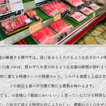
屋が厳選する神戸牛は、深い旨みととろけるような舌ざわりが
と口食べれば、思わずため息が出るような至福の時間が訪れま
妙に重なる特選ロースや特選カルビ、とろける食感と上品な甘
どの部位も食べ方次第で新たな感動を味わえます。
でも、お客様に「最高においしい」と思っていただける特別な
ど、ご自宅で迎える特別な日にふさわしい、感動のひと口をぜ