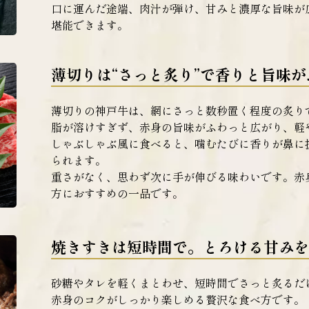
口に運んだ途端、肉汁が弾け、甘みと濃厚な旨味が広
堪能できます。
薄切りは“さっと炙り”で香りと旨味
薄切りの神戸牛は、網にさっと数秒置く程度の炙り
脂が溶けすぎず、赤身の旨味がふわっと広がり、軽
しゃぶしゃぶ風に食べると、噛むたびに香りが鼻に
られます。
重さがなく、思わず次に手が伸びる味わいです。赤
方におすすめの一品です。
焼きすきは短時間で。とろける甘みを
砂糖やタレを軽くまとわせ、短時間でさっと炙るだ
赤身のコクがしっかり楽しめる贅沢な食べ方です。