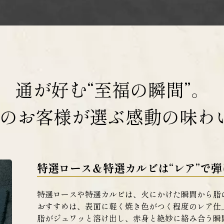
通が好む“至福の瞬間”。
のお客様が選ぶ
感動の味わ
特選ロース＆特選カルビは“レア”で
特選ロースや特選カルビは、火にかけた瞬間から脂
おすすめは、表面に軽く焼き色がつく程度のレア仕
脂がジュワッと溶け出し、赤身と絶妙に絡み合う瞬