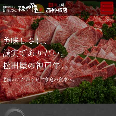
美味しさに、
誠実でありたい。
松田屋の神戸牛。
老舗のこだわりをご家庭の食卓へ。