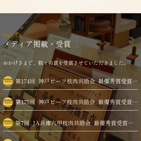
MEDIA
メディア掲載・受賞
おかげさまで、数々の賞を受賞させていただきました。
第174回
神戸ビーフ枝肉共励会
最優秀賞受賞牛購買
第175回
神戸ビーフ枝肉共励会
最優秀賞受賞牛購買
第7回
JA兵庫六甲枝肉共励会
最優秀賞受賞牛購買