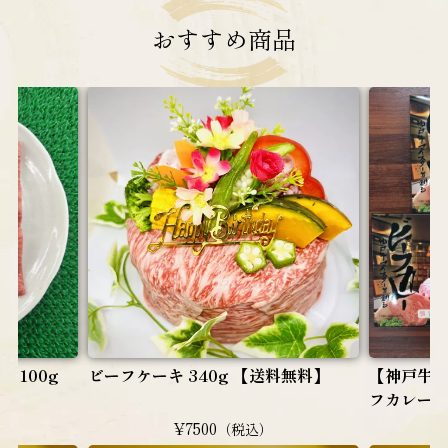
おすすめ
商品
340g 【送料無料】
【神戸牛使用】日本一美味しいビー
フカレー（5個セット）
500
¥6000
（税込）
（税込）