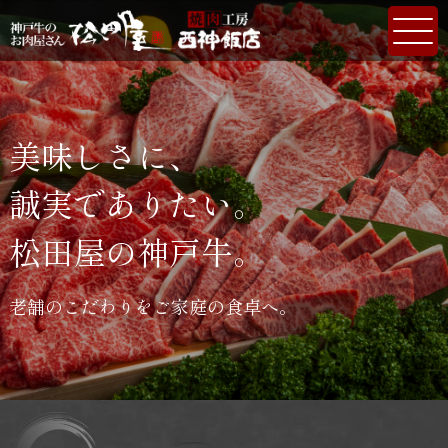
美味しさに、
誠実でありたい。
松田屋の神戸牛。
老舗のこだわりをご家庭の食卓へ。