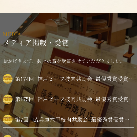
MEDIA
メディア掲載・受賞
おかげさまで、数々の賞を受賞させていただきました。
第174回
神戸ビーフ枝肉共励会
最優秀賞受賞牛購買
第175回
神戸ビーフ枝肉共励会
最優秀賞受賞牛購買
第7回
JA兵庫六甲枝肉共励会
最優秀賞受賞牛購買