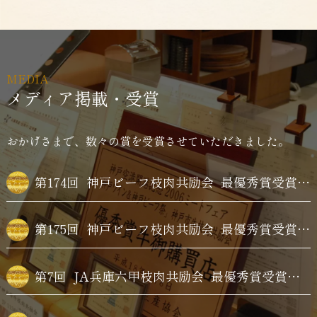
MEDIA
メディア掲載・受賞
おかげさまで、数々の賞を受賞させていただきました。
第174回
神戸ビーフ枝肉共励会
最優秀賞受賞牛購買
第175回
神戸ビーフ枝肉共励会
最優秀賞受賞牛購買
第7回
JA兵庫六甲枝肉共励会
最優秀賞受賞牛購買