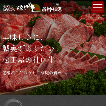
美味しさに、
誠実でありたい。
松田屋の神戸牛。
老舗のこだわりをご家庭の食卓へ。