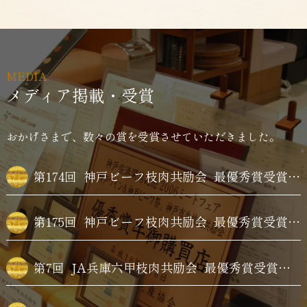
MEDIA
メディア掲載・受賞
おかげさまで、数々の賞を受賞させていただきました。
第174回
神戸ビーフ枝肉共励会
最優秀賞受賞牛購買
第175回
神戸ビーフ枝肉共励会
最優秀賞受賞牛購買
第7回
JA兵庫六甲枝肉共励会
最優秀賞受賞牛購買