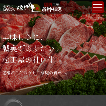
美味しさに、
誠実でありたい。
松田屋の神戸牛。
老舗のこだわりをご家庭の食卓へ。