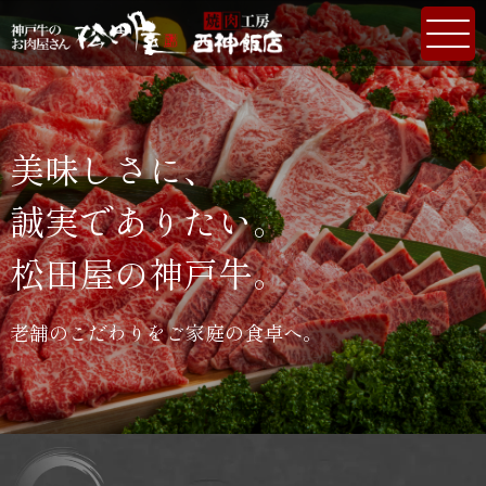
美味しさに、
誠実でありたい。
松田屋の神戸牛。
老舗のこだわりをご家庭の食卓へ。