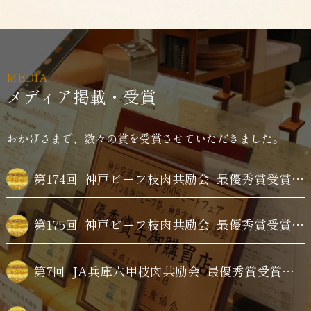
MEDIA
メディア掲載・受賞
おかげさまで、数々の賞を受賞させていただきました。
第174回
神戸ビーフ枝肉共励会
最優秀賞受賞牛購買
第175回
神戸ビーフ枝肉共励会
最優秀賞受賞牛購買
第7回
JA兵庫六甲枝肉共励会
最優秀賞受賞牛購買