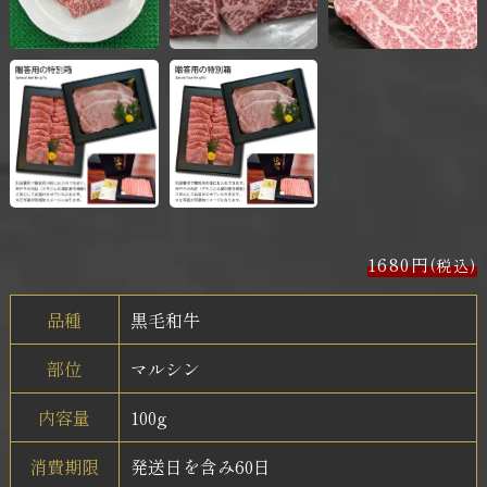
1680円
(税込)
品種
黒毛和牛
部位
マルシン
内容量
100g
消費期限
発送日を含み60日