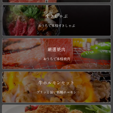
すきしゃぶ
おうちで本格すきしゃぶ
厳選焼肉
おうちで本格焼肉
牛ホルモンセット
プリッと旨い新鮮ホルモン