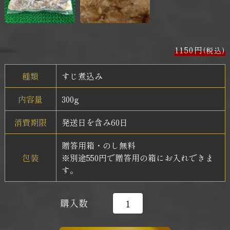
1150円
(税込)
種類
すじ煮込み
内容量
300g
消費期限
発送日を含み60日
贈答用箱・のし無料
包装
※別途550円で贈答用の箱にお入れできま
す。
購入数