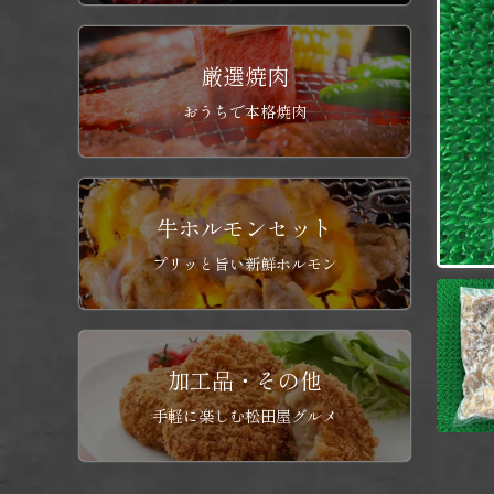
厳選焼肉
おうちで本格焼肉
牛ホルモンセット
プリッと旨い新鮮ホルモン
加工品・その他
手軽に楽しむ松田屋グルメ