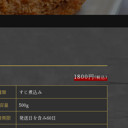
1800円
(税込)
種類
すじ煮込み
容量
500g
費期限
発送日を含み60日