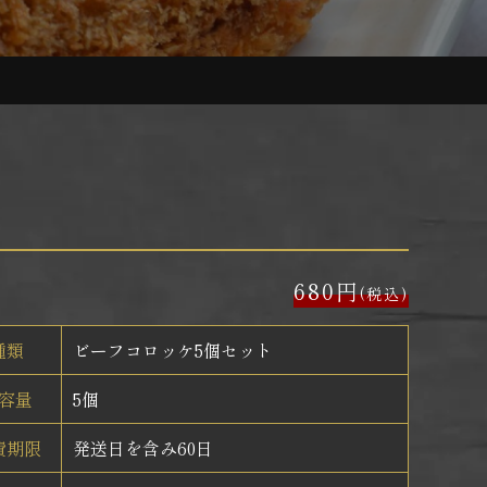
680円
(税込)
種類
ビーフコロッケ5個セット
容量
5個
費期限
発送日を含み60日