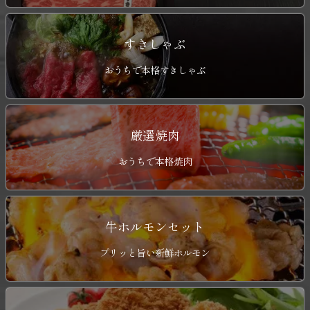
すきしゃぶ
おうちで本格すきしゃぶ
厳選焼肉
おうちで本格焼肉
牛ホルモンセット
プリッと旨い新鮮ホルモン