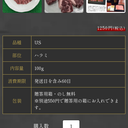
1250円
(税込)
品種
US
部位
ハラミ
内容量
100g
消費期限
発送日を含み60日
贈答用箱・のし無料
包装
※別途550円で贈答用の箱にお入れできま
す。
購入数