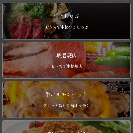
すきしゃぶ
おうちで本格すきしゃぶ
厳選焼肉
おうちで本格焼肉
牛ホルモンセット
プリッと旨い新鮮ホルモン