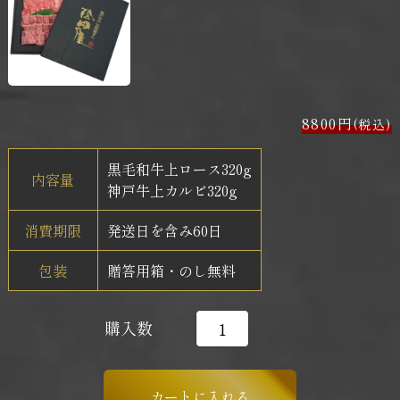
8800円
(税込)
黒毛和牛上ロース320g
内容量
神戸牛上カルビ320g
消費期限
発送日を含み60日
包装
贈答用箱・のし無料
購入数