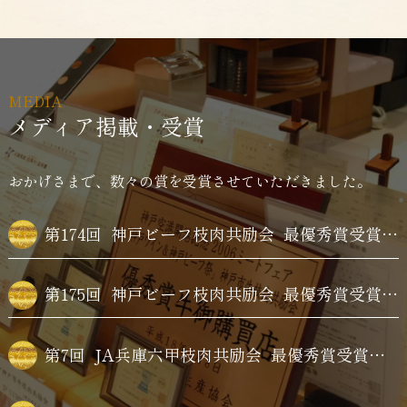
MEDIA
メディア掲載・受賞
おかげさまで、数々の賞を受賞させていただきました。
第174回
神戸ビーフ枝肉共励会
最優秀賞受賞牛購買
第175回
神戸ビーフ枝肉共励会
最優秀賞受賞牛購買
第7回
JA兵庫六甲枝肉共励会
最優秀賞受賞牛購買