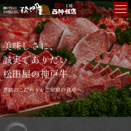
美味しさに、
誠実でありたい。
松田屋の神戸牛。
老舗のこだわりをご家庭の食卓へ。