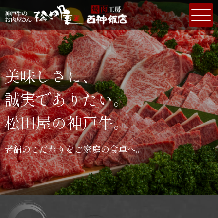
美味しさに、
誠実でありたい。
松田屋の神戸牛。
老舗のこだわりをご家庭の食卓へ。