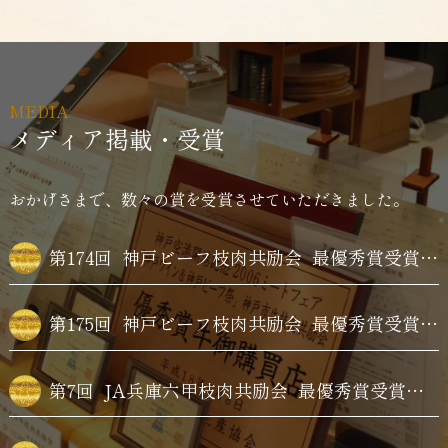
MEDIA
メディア掲載・受賞
おかげさまで、数々の賞を受賞させていただきました。
第174回
神戸ビーフ枝肉共励会
最優秀賞受賞牛購買
第175回
神戸ビーフ枝肉共励会
最優秀賞受賞牛購買
第7回
JA兵庫六甲枝肉共励会
最優秀賞受賞牛購買