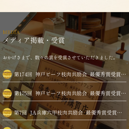
MEDIA
メディア掲載・受賞
おかげさまで、数々の賞を受賞させていただきました。
第174回
神戸ビーフ枝肉共励会
最優秀賞受賞牛購買
第175回
神戸ビーフ枝肉共励会
最優秀賞受賞牛購買
第7回
JA兵庫六甲枝肉共励会
最優秀賞受賞牛購買