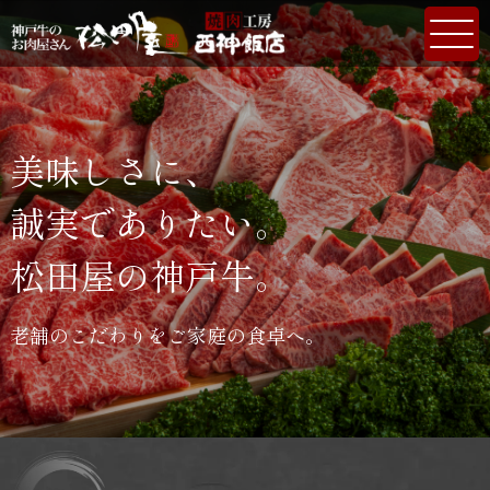
美味しさに、
誠実でありたい。
松田屋の神戸牛。
老舗のこだわりをご家庭の食卓へ。