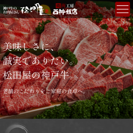
美味しさに、
誠実でありたい。
松田屋の神戸牛。
老舗のこだわりをご家庭の食卓へ。