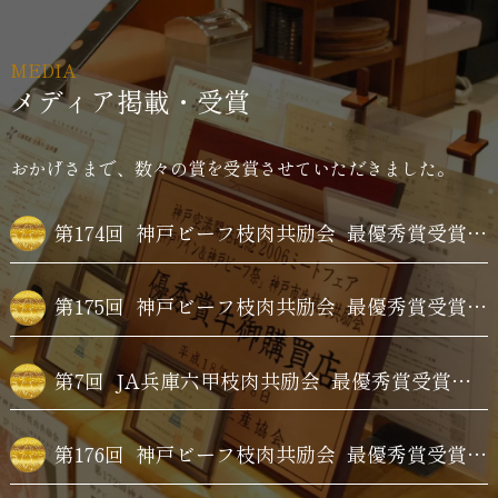
MEDIA
メディア掲載・受賞
おかげさまで、数々の賞を受賞させていただきました。
第174回
神戸ビーフ枝肉共励会
最優秀賞受賞牛購買
第175回
神戸ビーフ枝肉共励会
最優秀賞受賞牛購買
第7回
JA兵庫六甲枝肉共励会
最優秀賞受賞牛購買
第176回
神戸ビーフ枝肉共励会
最優秀賞受賞牛購買