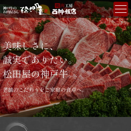
美味しさに、
誠実でありたい。
松田屋の神戸牛。
老舗のこだわりをご家庭の食卓へ。