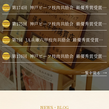
第174回
神戸ビーフ枝肉共励会
最優秀賞受賞牛購買
第175回
神戸ビーフ枝肉共励会
最優秀賞受賞牛購買
第7回
JA兵庫六甲枝肉共励会
最優秀賞受賞牛購買
第176回
神戸ビーフ枝肉共励会
最優秀賞受賞牛購買
一覧を見る
→
NEWS・BLOG